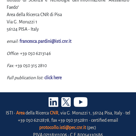
Istituto di Scienza e Tecnologie dell'Informazione "Alessandro
Faedo"
Area della Ricerca CNR di Pisa
Via G. Moruzzi 1
56124 PISA - Italy
email:
francesca.pardini@isti.cnr.it
Office:
+39 050 6213146
Fax:
+39 050 315 2810
Full publication list:
click here
ISTI •
Area
della Ricerca
CNR
, via G. Moruzzi 1, 56124 Pisa, Italy • tel
+39 050 6212878, fax +39 050 3152811 • certified email
protocollo.isti@pec.cnr.it
(pec)
P.IVA 02118311006 • C.F. 80054330586