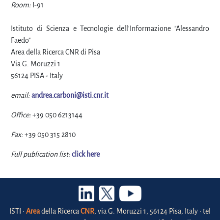
Room:
I-91
Istituto di Scienza e Tecnologie dell'Informazione "Alessandro
Faedo"
Area della Ricerca CNR di Pisa
Via G. Moruzzi 1
56124 PISA - Italy
email:
andrea.carboni@isti.cnr.it
Office:
+39 050 6213144
Fax:
+39 050 315 2810
Full publication list:
click here
ISTI •
Area
della Ricerca
CNR
, via G. Moruzzi 1, 56124 Pisa, Italy • tel