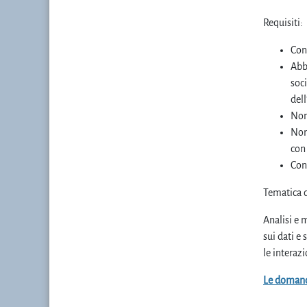
Requisiti:
Cono
Abb
soci
dell
Non
Non 
con 
Cono
Tematica d
Analisi e 
sui dati e
le interazi
Le domand