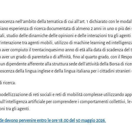
scenza nell’ambito della tematica di cui all’art. 1 dichiarato con le modalità
iano esperienza di ricerca documentata di almeno 2 anni in uno o più dei 
ali, studio delle dinamiche delle opinioni e delle interazioni tra gli agenti su
’interazione tra agenti mobili, utilizzo di machine learning ed intelligenza
 aver compiuto il trentacinquesimo anno di età alla data di scadenza del
aver un grado di parentela o di affinità, fino al quarto grado, con il Respon
un dipendente afferente alla struttura sede dell’attività della Borsa di rice
scenza della lingua inglese e della lingua italiana per i cittadini stranieri
i ricerca:
modellizzazione di reti sociali e reti di mobilità complesse utilizzando app
 sull'intelligenza artificiale per comprendere i comportamenti collettivi, l
oni tra gli agenti.
e devono pervenire entro le ore 18.00 del 30 maggio 2026.