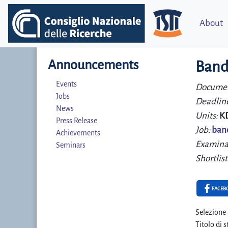
About
Announcements
Band
Events
Documen
Jobs
Deadlin
News
Units:
K
Press Release
Job:
ban
Achievements
Examina
Seminars
Shortlist
FACEB
Selezione 
Titolo di 