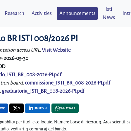
Isti
Research
Activities
Announcements
Int
News
o BR ISTI 008/2026 PI
tation access URL:
Visit Website
e:
2026-05-30
DD
do_ISTI_BR_008-2026-PI.pdf
tion board:
commissione_ISTI_BR_008-2026-PI.pdf
:
graduatoria_ISTI_BR_008-2026-PI.pdf
OOK
X
LINKEDIN
WHATSAPP
pubblica per titoli e colloquio. Numero borse di ricerca: 3. Area scientifica
studio: vedi art. 3 comma a) del bando.