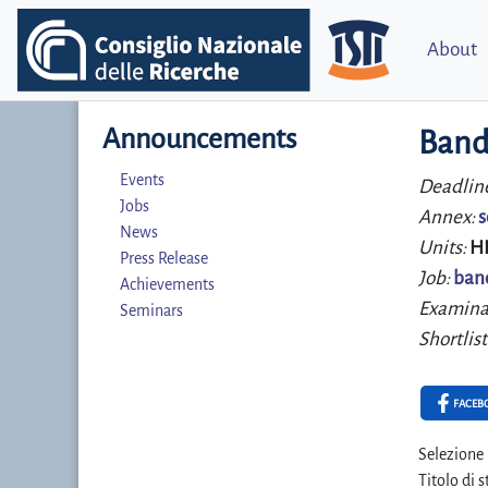
About
Announcements
Band
Events
Deadlin
Jobs
Annex:
s
News
Units:
H
Press Release
Job:
ban
Achievements
Examina
Seminars
Shortlist
FACEB
Selezione 
Titolo di 