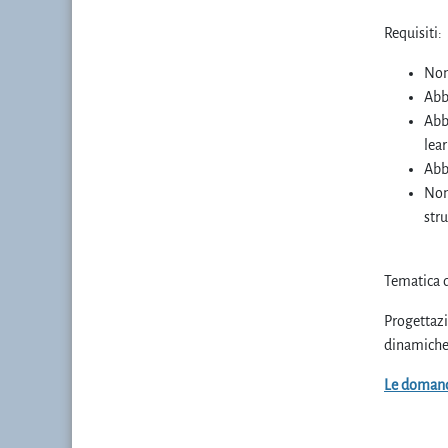
Requisiti:
Non
Abb
Abb
lear
Abbi
Non 
stru
Tematica d
Progettazi
dinamiche
Le domand