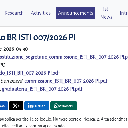
Isti
Research
Activities
Announcements
Int
News
o BR ISTI 007/2026 PI
e:
2026-05-30
ostituzione_segretario_commissione_ISTI_BR_007-2026-PI.p
PC
do_ISTI_BR_007-2026-PI.pdf
tion board:
commissione_ISTI_BR_007-2026-PI.pdf
:
graduatoria_ISTI_BR_007-2026-PI.pdf
OOK
X
LINKEDIN
WHATSAPP
pubblica per titoli e colloquio. Numero borse di ricerca: 2. Area scientifica
studio: vedi art. 3 comma a) del bando.