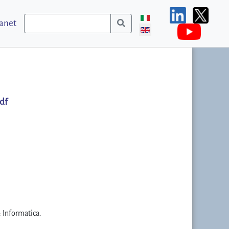
ranet
df
: Informatica.