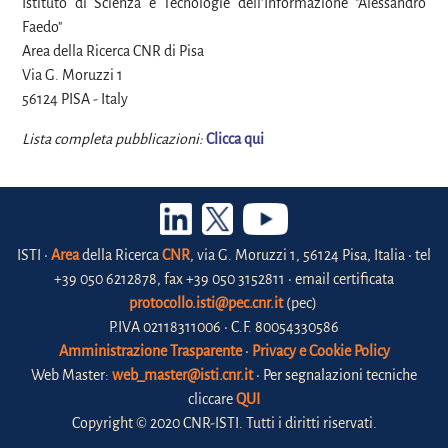
Istituto di Scienza e Tecnologie dell'Informazione "Alessandro
Faedo"
Area della Ricerca CNR di Pisa
Via G. Moruzzi 1
56124 PISA - Italy
Lista completa pubblicazioni:
Clicca qui
ISTI •
Area
della Ricerca
CNR
, via G. Moruzzi 1, 56124 Pisa, Italia • tel
+39 050 6212878, fax +39 050 3152811 • email certificata
protocollo.isti@pec.cnr.it
(pec)
P.IVA 02118311006 • C.F. 80054330586
Amministrazione Trasparente
•
Privacy e Cookie Policy
Web Master:
web_master@isti.cnr.it
• Per segnalazioni tecniche
cliccare
QUI
Copyright © 2020 CNR-ISTI. Tutti i diritti riservati.