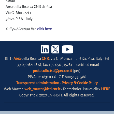
Faedo"
Area della Ricerca CNR di Pisa
Via G. Moruzzi 1
56124 PISA - Italy
Full publication list:
click here
ISTI •
Area
della Ricerca
CNR
, via G. Moruzzi 1, 56124 Pisa, Italy • tel
+39 050 6212878, fax +39 050 3152811 • certified email
protocollo.isti@pec.cnr.it
(pec)
P.IVA 02118311006 • C.F. 80054330586
Transparent administration
•
Privacy & Cookie Policy
Web Master:
web_master@isti.cnr.it
• For technical issues click
HERE
Copyright © 2020 CNR-ISTI. All Rights Reserved.