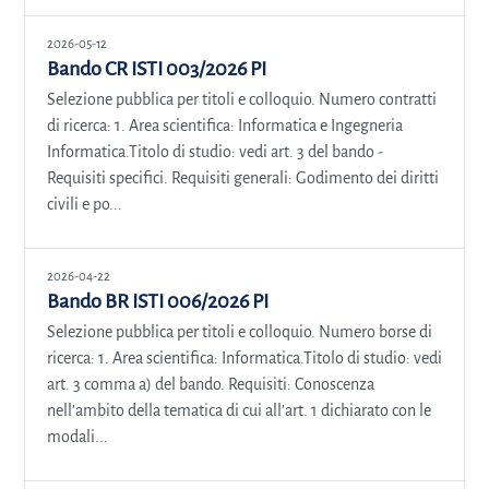
2026-05-12
Bando CR ISTI 003/2026 PI
Selezione pubblica per titoli e colloquio. Numero contratti
di ricerca: 1. Area scientifica: Informatica e Ingegneria
Informatica.Titolo di studio: vedi art. 3 del bando -
Requisiti specifici. Requisiti generali: Godimento dei diritti
civili e po...
2026-04-22
Bando BR ISTI 006/2026 PI
Selezione pubblica per titoli e colloquio. Numero borse di
ricerca: 1. Area scientifica: Informatica.Titolo di studio: vedi
art. 3 comma a) del bando. Requisiti: Conoscenza
nell’ambito della tematica di cui all’art. 1 dichiarato con le
modali...