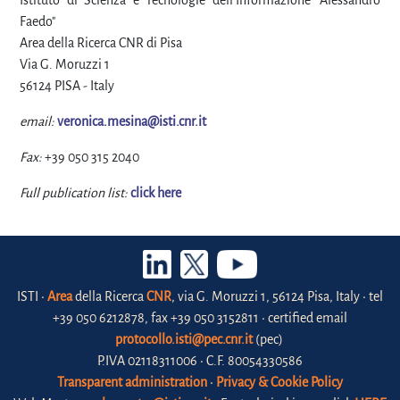
Istituto di Scienza e Tecnologie dell'Informazione "Alessandro
Faedo"
Area della Ricerca CNR di Pisa
Via G. Moruzzi 1
56124 PISA - Italy
email:
veronica.mesina@isti.cnr.it
Fax:
+39 050 315 2040
Full publication list:
click here
ISTI •
Area
della Ricerca
CNR
, via G. Moruzzi 1, 56124 Pisa, Italy • tel
+39 050 6212878, fax +39 050 3152811 • certified email
protocollo.isti@pec.cnr.it
(pec)
P.IVA 02118311006 • C.F. 80054330586
Transparent administration
•
Privacy & Cookie Policy