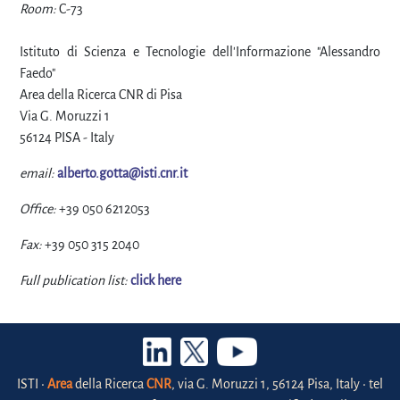
Room:
C-73
Istituto di Scienza e Tecnologie dell'Informazione "Alessandro
Faedo"
Area della Ricerca CNR di Pisa
Via G. Moruzzi 1
56124 PISA - Italy
email:
alberto.gotta@isti.cnr.it
Office:
+39 050 6212053
Fax:
+39 050 315 2040
Full publication list:
click here
ISTI •
Area
della Ricerca
CNR
, via G. Moruzzi 1, 56124 Pisa, Italy • tel