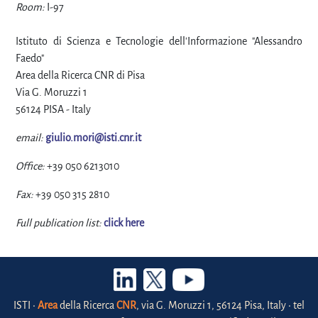
Room:
I-97
Istituto di Scienza e Tecnologie dell'Informazione "Alessandro
Faedo"
Area della Ricerca CNR di Pisa
Via G. Moruzzi 1
56124 PISA - Italy
email:
giulio.mori@isti.cnr.it
Office:
+39 050 6213010
Fax:
+39 050 315 2810
Full publication list:
click here
ISTI •
Area
della Ricerca
CNR
, via G. Moruzzi 1, 56124 Pisa, Italy • tel