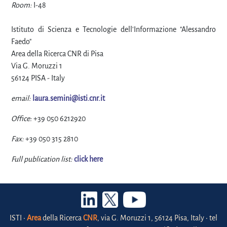
Room:
I-48
Istituto di Scienza e Tecnologie dell'Informazione "Alessandro
Faedo"
Area della Ricerca CNR di Pisa
Via G. Moruzzi 1
56124 PISA - Italy
email:
laura.semini@isti.cnr.it
Office:
+39 050 6212920
Fax:
+39 050 315 2810
Full publication list:
click here
ISTI •
Area
della Ricerca
CNR
, via G. Moruzzi 1, 56124 Pisa, Italy • tel