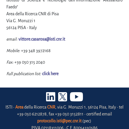
Istituto di Scienza e Tecnologie dell'Informazione "Alessandro
Faedo"
Area della Ricerca CNR di Pisa
Via G. Moruzzi 1
56124 PISA - Italy
email:
vittore.casarosa@isti.cnr.it
Mobile:
+39 348 3972168
Fax:
+39 050 315 2040
Full publication list:
click here
ISTI •
Area
della Ricerca
CNR
, via G. Moruzzi 1, 56124 Pisa, Italy • tel
+39 050 6212878, fax +39 050 3152811 • certified email
protocollo.isti@pec.cnr.it
(pec)
P.IVA 02118311006 • C.F. 80054330586