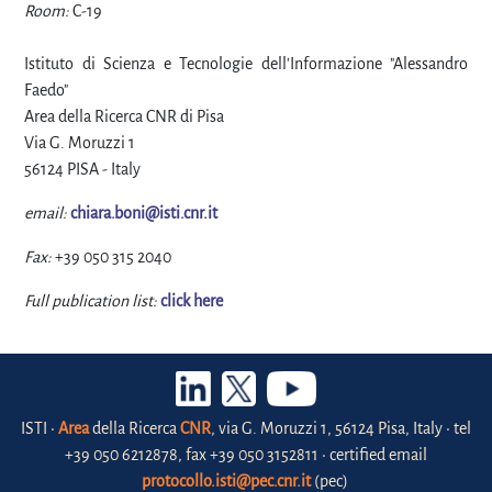
Room:
C-19
Istituto di Scienza e Tecnologie dell'Informazione "Alessandro
Faedo"
Area della Ricerca CNR di Pisa
Via G. Moruzzi 1
56124 PISA - Italy
email:
chiara.boni@isti.cnr.it
Fax:
+39 050 315 2040
Full publication list:
click here
ISTI •
Area
della Ricerca
CNR
, via G. Moruzzi 1, 56124 Pisa, Italy • tel
+39 050 6212878, fax +39 050 3152811 • certified email
protocollo.isti@pec.cnr.it
(pec)