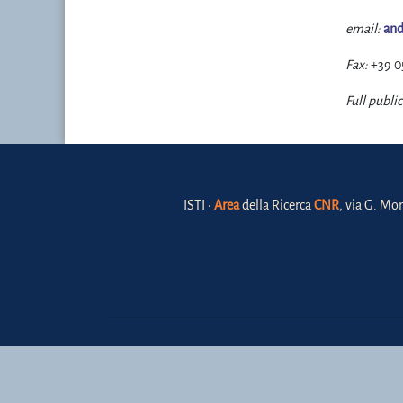
email:
and
Fax:
+39 0
Full public
ISTI •
Area
della Ricerca
CNR
, via G. Mor