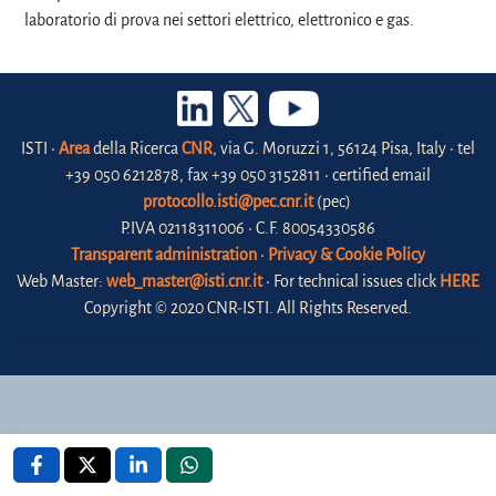
laboratorio di prova nei settori elettrico, elettronico e gas.
ISTI •
Area
della Ricerca
CNR
, via G. Moruzzi 1, 56124 Pisa, Italy • tel
+39 050 6212878, fax +39 050 3152811 • certified email
protocollo.isti@pec.cnr.it
(pec)
P.IVA 02118311006 • C.F. 80054330586
Transparent administration
•
Privacy & Cookie Policy
Web Master:
web_master@isti.cnr.it
• For technical issues click
HERE
Copyright © 2020 CNR-ISTI. All Rights Reserved.