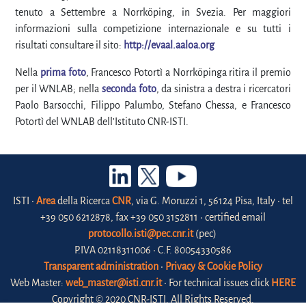
tenuto a Settembre a Norrköping, in Svezia. Per maggiori
informazioni sulla competizione internazionale e su tutti i
risultati consultare il sito:
http://evaal.aaloa.org
Nella
prima foto
, Francesco Potortì a Norrköpinga ritira il premio
per il WNLAB; nella
seconda foto
, da sinistra a destra i ricercatori
Paolo Barsocchi, Filippo Palumbo, Stefano Chessa, e Francesco
Potortì del WNLAB dell’Istituto CNR-ISTI.
ISTI •
Area
della Ricerca
CNR
, via G. Moruzzi 1, 56124 Pisa, Italy • tel
+39 050 6212878, fax +39 050 3152811 • certified email
protocollo.isti@pec.cnr.it
(pec)
P.IVA 02118311006 • C.F. 80054330586
Transparent administration
•
Privacy & Cookie Policy
Web Master:
web_master@isti.cnr.it
• For technical issues click
HERE
Copyright © 2020 CNR-ISTI. All Rights Reserved.