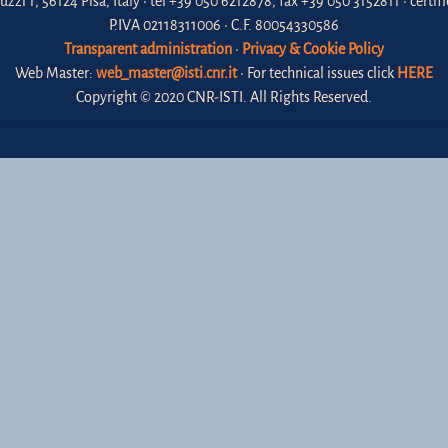
uzzi 1, 56124 Pisa, Italy • tel +39 050 6212878, fax +39 050 3152811 • certi
P.IVA 02118311006 • C.F. 80054330586
Transparent administration
•
Privacy & Cookie Policy
Web Master:
web_master@isti.cnr.it
• For technical issues click
HERE
Copyright © 2020 CNR-ISTI. All Rights Reserved.