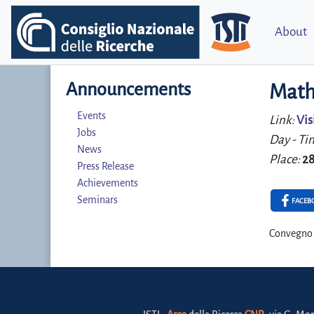
About
Announcements
Math
Events
Link:
Vis
Jobs
Day - Ti
News
Place:
28
Press Release
Achievements
Seminars
FACEB
Convegno d