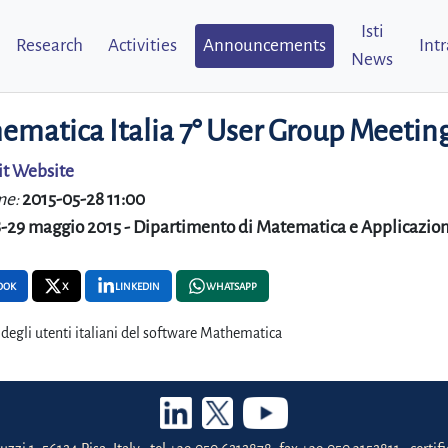
Isti
Research
Activities
Announcements
Int
News
ematica Italia 7° User Group Meetin
it Website
me:
2015-05-28 11:00
-29 maggio 2015 - Dipartimento di Matematica e Applicazioni d
OOK
X
LINKEDIN
WHATSAPP
egli utenti italiani del software Mathematica