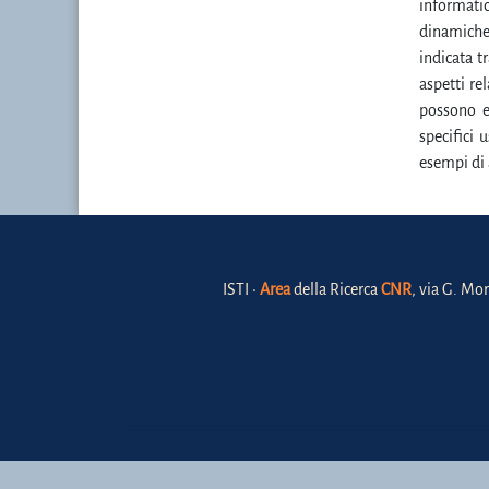
informati
dinamiche
indicata tr
aspetti re
possono e
specifici 
esempi di a
ISTI •
Area
della Ricerca
CNR
, via G. Mor