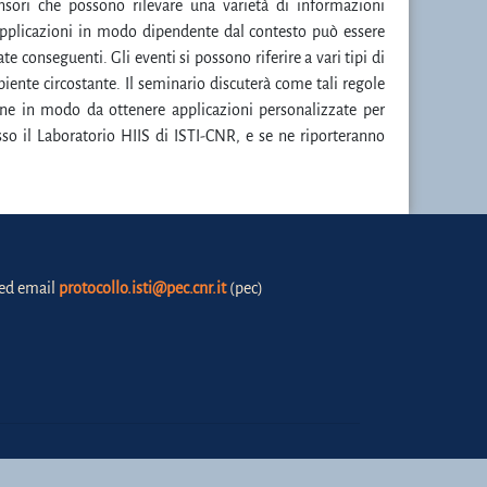
nsori che possono rilevare una varietà di informazioni
pplicazioni in modo dipendente dal contesto può essere
te conseguenti. Gli eventi si possono riferire a vari tipi di
ambiente circostante. Il seminario discuterà come tali regole
ne in modo da ottenere applicazioni personalizzate per
sso il Laboratorio HIIS di ISTI-CNR, e se ne riporteranno
fied email
protocollo.isti@pec.cnr.it
(pec)