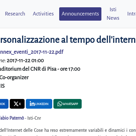
Isti
Research
Activities
Announcements
Int
News
rsonalizzazione al tempo dell'intern
nnex_eventi_2017-11-22.pdf
me:
2017-11-22 01:00
ditorium del CNR di Pisa - ore 17:00
Co-organizer
IS
OOK
X
LINKEDIN
WHATSAPP
Fabio Paternò
- Isti-Cnr
dell'Internet delle Cose ha reso estremamente variabili e dinamici i cont