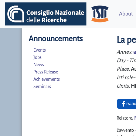
About
Announcements
La pe
Events
Annex:
a
Jobs
Day - Ti
News
Place:
Au
Press Release
Isti role:
Achievements
Units:
HI
Seminars
FACEB
Relatore:
L'avvento 