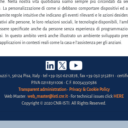
che. Nella nostra vita quotidiana siamo sempre più circondati da se
. La personalizzazione di come si debbano comportare dispositivi ed a
amite regole intuitive che indicano gli eventi rilevanti e le azioni desidera
lativi alle persone, le loro relazioni sociali, le tecnologie disponibili, l’
ssere specificate anche da persone senza esperienza di programmazio
usi. In questo ambito verrà anche illustrato un ambiente sviluppato pre
pplicazioni in contesti reali come la casa e l’assistenza per gli anziani.
uzzi 1, 56124 Pisa, Italy • tel +39 050 6212878, fax +39 050 3152811 • certi
P.IVA 02118311006 • C.F. 80054330586
Transparent administration
•
Privacy & Cookie Policy
Web Master:
web_master@isti.cnr.it
• For technical issues click
HERE
Copyright © 2020 CNR-ISTI. All Rights Reserved.