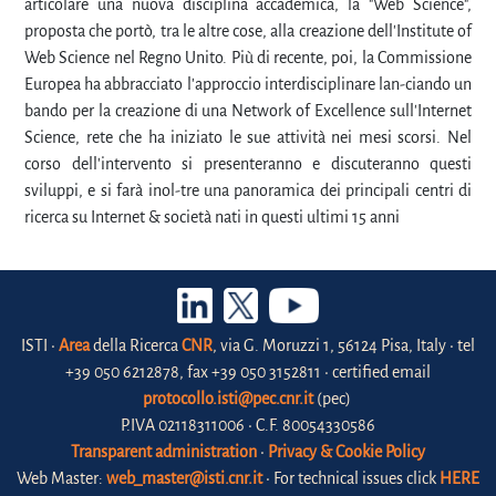
articolare una nuova disciplina accademica, la "Web Science",
proposta che portò, tra le altre cose, alla creazione dell'Institute of
Web Science nel Regno Unito. Più di recente, poi, la Commissione
Europea ha abbracciato l'approccio interdisciplinare lan-ciando un
bando per la creazione di una Network of Excellence sull'Internet
Science, rete che ha iniziato le sue attività nei mesi scorsi. Nel
corso dell'intervento si presenteranno e discuteranno questi
sviluppi, e si farà inol-tre una panoramica dei principali centri di
ricerca su Internet & società nati in questi ultimi 15 anni
ISTI •
Area
della Ricerca
CNR
, via G. Moruzzi 1, 56124 Pisa, Italy • tel
+39 050 6212878, fax +39 050 3152811 • certified email
protocollo.isti@pec.cnr.it
(pec)
P.IVA 02118311006 • C.F. 80054330586
Transparent administration
•
Privacy & Cookie Policy
Web Master:
web_master@isti.cnr.it
• For technical issues click
HERE