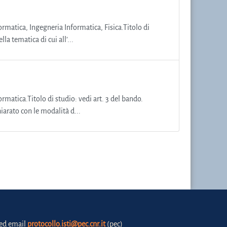
ormatica, Ingegneria Informatica, Fisica.Titolo di
a tematica di cui all’...
ormatica.Titolo di studio: vedi art. 3 del bando.
hiarato con le modalità d...
fied email
protocollo.isti@pec.cnr.it
(pec)