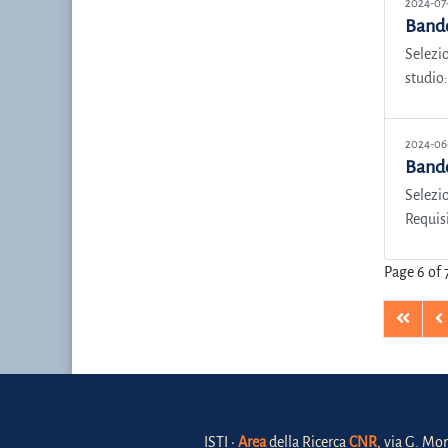
2024-07
Bando
Selezio
studio:
2024-06
Bando
Selezio
Requisi
Page 6 of 
ISTI •
Area
della Ricerca
CNR
, via G. Mor