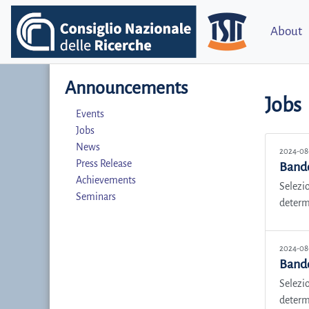
About
Announcements
Jobs
Events
Jobs
News
2024-08
Press Release
Band
Achievements
Selezio
Seminars
determi
2024-08
Band
Selezio
determi