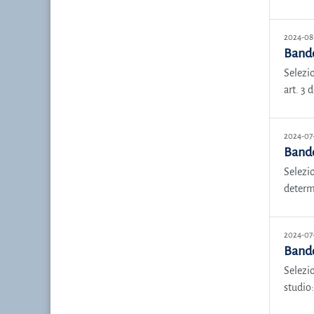
2024-08
Bando
Selezio
art. 3 
2024-07
Band
Selezio
determi
2024-07
Bando
Selezio
studio: