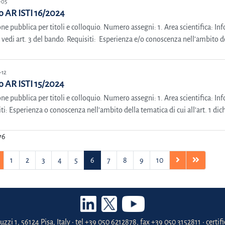
-05
 AR ISTI 16/2024
ne pubblica per titoli e colloquio. Numero assegni: 1. Area scientifica: Inf
 vedi art. 3 del bando. Requisiti: Esperienza e/o conoscenza nell’ambito dell
-12
 AR ISTI 15/2024
ne pubblica per titoli e colloquio. Numero assegni: 1. Area scientifica: Inf
ti: Esperienza o conoscenza nell’ambito della tematica di cui all’art. 1 dic
76
1
2
3
4
5
6
7
8
9
10
uzzi 1, 56124 Pisa, Italy • tel +39 050 6212878, fax +39 050 3152811 • certi