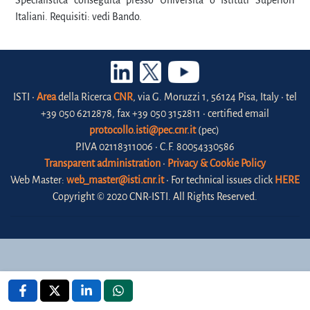
Specialistica conseguita presso Università o Istituti Superiori
Italiani. Requisiti: vedi Bando.
ISTI •
Area
della Ricerca
CNR
, via G. Moruzzi 1, 56124 Pisa, Italy • tel
+39 050 6212878, fax +39 050 3152811 • certified email
protocollo.isti@pec.cnr.it
(pec)
P.IVA 02118311006 • C.F. 80054330586
Transparent administration
•
Privacy & Cookie Policy
Web Master:
web_master@isti.cnr.it
• For technical issues click
HERE
Copyright © 2020 CNR-ISTI. All Rights Reserved.