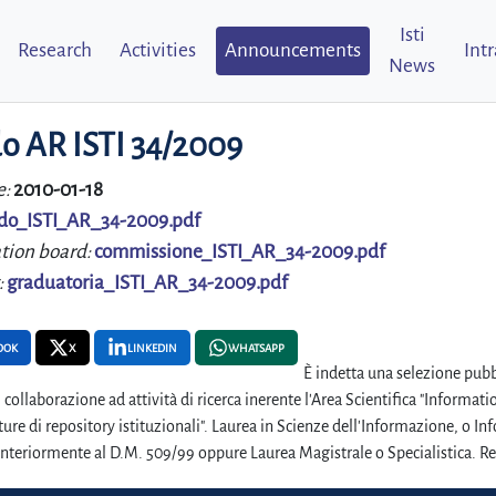
Isti
Research
Activities
Announcements
Int
News
o AR ISTI 34/2009
e:
2010-01-18
do_ISTI_AR_34-2009.pdf
tion board:
commissione_ISTI_AR_34-2009.pdf
:
graduatoria_ISTI_AR_34-2009.pdf
OOK
X
LINKEDIN
WHATSAPP
È indetta una selezione pubbl
 collaborazione ad attività di ricerca inerente l'Area Scientifica "Infor
tture di repository istituzionali". Laurea in Scienze dell'Informazione, o 
anteriormente al D.M. 509/99 oppure Laurea Magistrale o Specialistica. Re