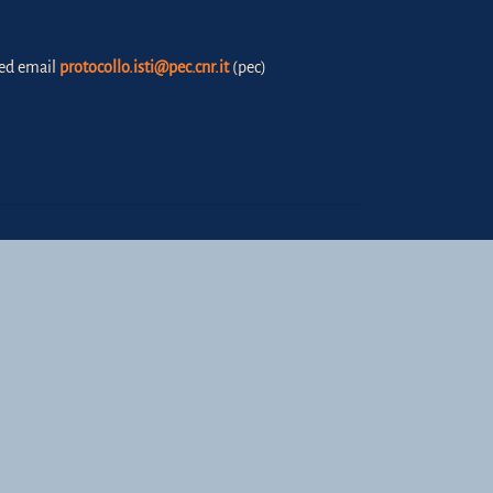
fied email
protocollo.isti@pec.cnr.it
(pec)