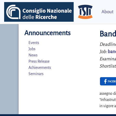
About
Announcements
Band
Events
Deadlin
Jobs
Job:
ban
News
Examina
Press Release
Shortlist
Achievements
Seminars
FACEB
assegno di
"Infrastru
in vigore 