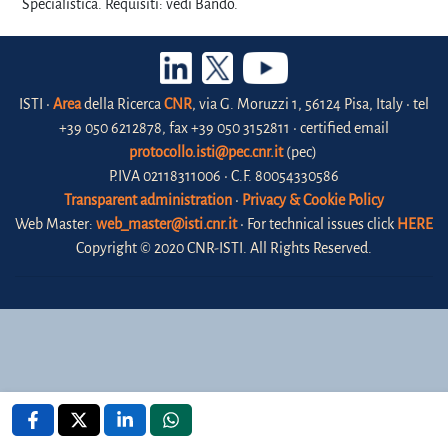
Specialistica. Requisiti: vedi Bando.
ISTI •
Area
della Ricerca
CNR
, via G. Moruzzi 1, 56124 Pisa, Italy • tel
+39 050 6212878, fax +39 050 3152811 • certified email
protocollo.isti@pec.cnr.it
(pec)
P.IVA 02118311006 • C.F. 80054330586
Transparent administration
•
Privacy & Cookie Policy
Web Master:
web_master@isti.cnr.it
• For technical issues click
HERE
Copyright © 2020 CNR-ISTI. All Rights Reserved.