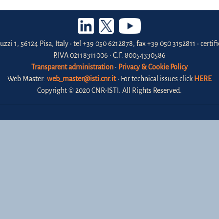
uzzi 1, 56124 Pisa, Italy • tel +39 050 6212878, fax +39 050 3152811 • certi
P.IVA 02118311006 • C.F. 80054330586
Transparent administration
•
Privacy & Cookie Policy
Web Master:
web_master@isti.cnr.it
• For technical issues click
HERE
Copyright © 2020 CNR-ISTI. All Rights Reserved.