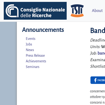
About
Announcements
Band
Events
Deadlin
Jobs
Units:
W
News
Job:
ban
Press Release
Examina
Achievements
Shortlist
Seminars
FACEB
concernent
ottobre 19
concorsi n