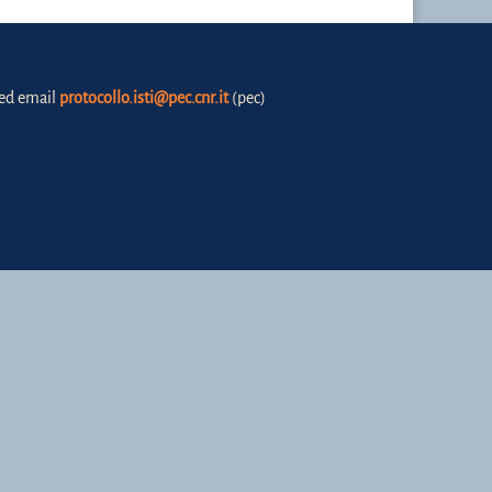
fied email
protocollo.isti@pec.cnr.it
(pec)