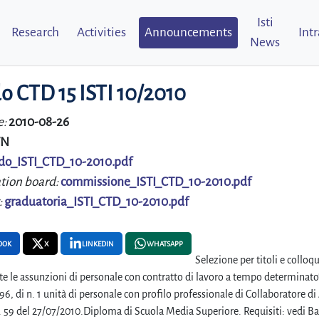
Isti
Research
Activities
Announcements
Int
News
o CTD 15 ISTI 10/2010
e:
2010-08-26
N
do_ISTI_CTD_10-2010.pdf
tion board:
commissione_ISTI_CTD_10-2010.pdf
:
graduatoria_ISTI_CTD_10-2010.pdf
OOK
X
LINKEDIN
WHATSAPP
Selezione per titoli e colloqu
e le assunzioni di personale con contratto di lavoro a tempo determinato", 
96, di n. 1 unità di personale con profilo professionale di Collaboratore di 
. 59 del 27/07/2010.Diploma di Scuola Media Superiore. Requisiti: vedi B