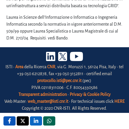
un'infrastruttura a servizi distribuita basata su tecnologia GRID".
Laurea in Scienze dell'Informazione o Informatica o Ingegneria
Informatica secondo la normativa in vigore anteriormente al D.M.
509/99 oppure Laurea Specialistica o Laurea Magistrale di cui al
D.M. 270/04. Requisiti: vedi Bando.
ISTI •
Area
della Ricerca
CNR
, via G. Moruzzi 1, 56124 Pisa, Italy • tel
+39 050 6212878, fax +39 050 3152811 • certified email
protocollo.isti@pec.cnr.it
(pec)
P.IVA 02118311006 • C.F. 80054330586
Transparent administration
•
Privacy & Cookie Policy
Web Master:
web_master@isti.cnr.it
• For technical issues click
HERE
Copyright © 2020 CNR-ISTI. All Rights Reserved.