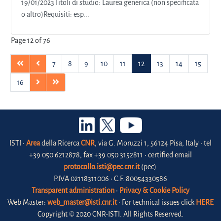
19/01/2023Titoli di studio: Laurea generica (non specificata
o altro)Requisiti: esp...
Page 12 of 76
7
8
9
10
11
12
13
14
15
16
ISTI •
Area
della Ricerca
CNR
, via G. Moruzzi 1, 56124 Pisa, Italy • tel
+39 050 6212878, fax +39 050 3152811 • certified email
protocollo.isti@pec.cnr.it
(pec)
P.IVA 02118311006 • C.F. 80054330586
Transparent administration
•
Privacy & Cookie Policy
Web Master:
web_master@isti.cnr.it
• For technical issues click
HERE
Copyright © 2020 CNR-ISTI. All Rights Reserved.