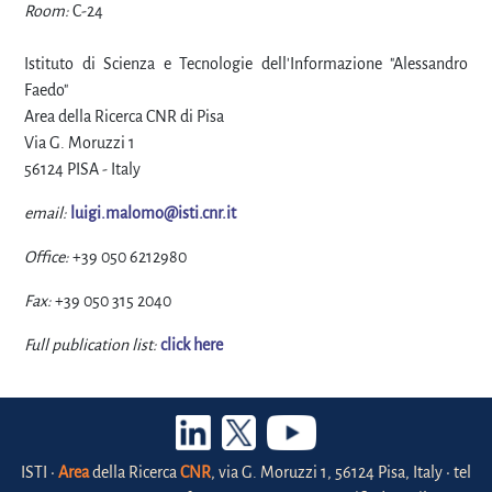
Room:
C-24
Istituto di Scienza e Tecnologie dell'Informazione "Alessandro
Faedo"
Area della Ricerca CNR di Pisa
Via G. Moruzzi 1
56124 PISA - Italy
email:
luigi.malomo@isti.cnr.it
Office:
+39 050 6212980
Fax:
+39 050 315 2040
Full publication list:
click here
ISTI •
Area
della Ricerca
CNR
, via G. Moruzzi 1, 56124 Pisa, Italy • tel