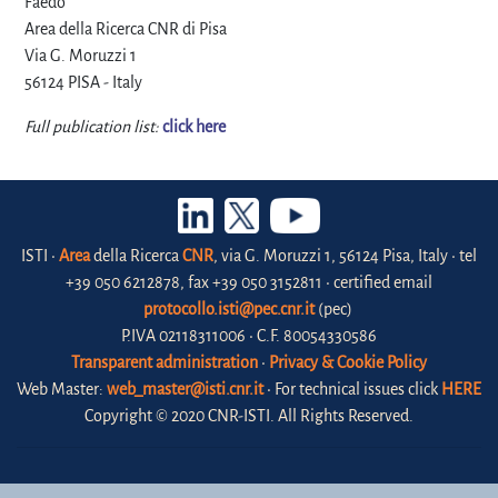
Faedo"
Area della Ricerca CNR di Pisa
Via G. Moruzzi 1
56124 PISA - Italy
Full publication list:
click here
ISTI •
Area
della Ricerca
CNR
, via G. Moruzzi 1, 56124 Pisa, Italy • tel
+39 050 6212878, fax +39 050 3152811 • certified email
protocollo.isti@pec.cnr.it
(pec)
P.IVA 02118311006 • C.F. 80054330586
Transparent administration
•
Privacy & Cookie Policy
Web Master:
web_master@isti.cnr.it
• For technical issues click
HERE
Copyright © 2020 CNR-ISTI. All Rights Reserved.