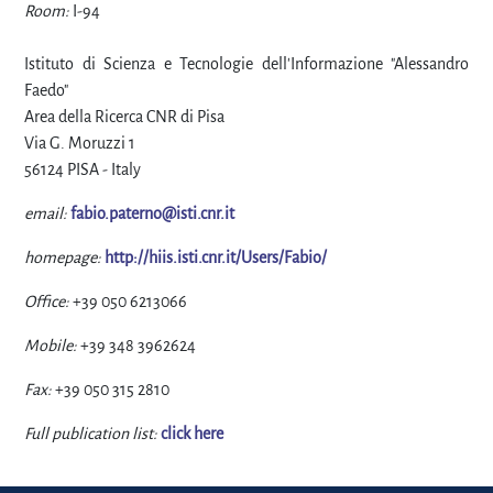
Room:
I-94
Istituto di Scienza e Tecnologie dell'Informazione "Alessandro
Faedo"
Area della Ricerca CNR di Pisa
Via G. Moruzzi 1
56124 PISA - Italy
email:
fabio.paterno@isti.cnr.it
homepage:
http://hiis.isti.cnr.it/Users/Fabio/
Office:
+39 050 6213066
Mobile:
+39 348 3962624
Fax:
+39 050 315 2810
Full publication list:
click here