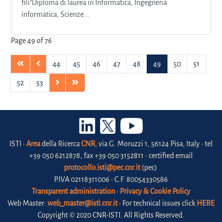
fili"Diploma di laurea in Informatica, Ingegneria
informatica, Scienze...
Page 49 of 76
44
45
46
47
48
49
50
51
52
53
ISTI •
Area
della Ricerca
CNR
, via G. Moruzzi 1, 56124 Pisa, Italy • tel
+39 050 6212878, fax +39 050 3152811 • certified email
protocollo.isti@pec.cnr.it
(pec)
P.IVA 02118311006 • C.F. 80054330586
Transparent administration
•
Privacy & Cookie Policy
Web Master:
web_master@isti.cnr.it
• For technical issues click
HERE
Copyright © 2020 CNR-ISTI. All Rights Reserved.