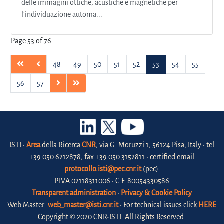
delle immagini ottiche, acustiche e magnetiche per
l'individuazione automa...
Page 53 of 76
48
49
50
51
52
53
54
55
56
57
ISTI •
Area
della Ricerca
CNR
, via G. Moruzzi 1, 56124 Pisa, Italy • tel
+39 050 6212878, fax +39 050 3152811 • certified email
protocollo.isti@pec.cnr.it
(pec)
P.IVA 02118311006 • C.F. 80054330586
Transparent administration
•
Privacy & Cookie Policy
Web Master:
web_master@isti.cnr.it
• For technical issues click
HERE
Copyright © 2020 CNR-ISTI. All Rights Reserved.