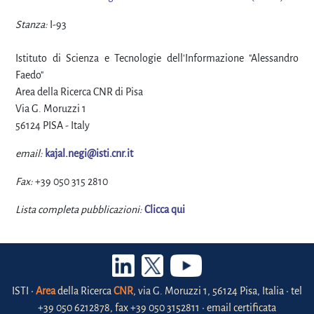
Stanza:
I-93
Istituto di Scienza e Tecnologie dell'Informazione "Alessandro
Faedo"
Area della Ricerca CNR di Pisa
Via G. Moruzzi 1
56124 PISA - Italy
email:
kajal.negi@isti.cnr.it
Fax:
+39 050 315 2810
Lista completa pubblicazioni:
Clicca qui
ISTI •
Area
della Ricerca
CNR
, via G. Moruzzi 1, 56124 Pisa, Italia • tel
+39 050 6212878, fax +39 050 3152811 • email certificata