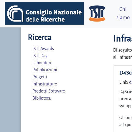
Chi
siamo
Ricerca
Infra
ISTI Awards
Di seguito
ISTI Day
all'infrast
Laboratori
Pubblicazioni
D4Sc
Progetti
Link:
d
Infrastrutture
Prodotti Software
D4Scien
Biblioteca
ricerca
svilupp
Gli amb
alla pu