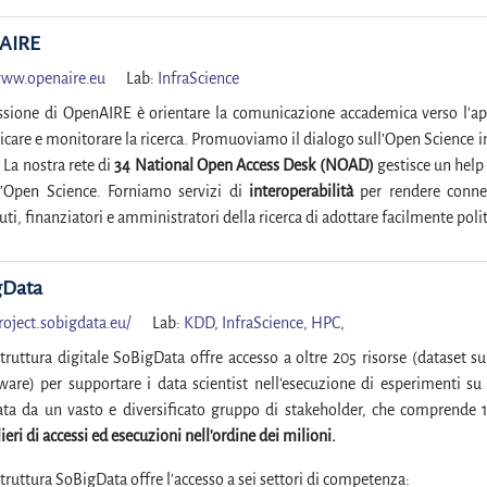
AIRE
ww.openaire.eu
Lab:
InfraScience
ssione di OpenAIRE è orientare la comunicazione accademica verso l'aper
are e monitorare la ricerca. Promuoviamo il dialogo sull’Open Science in r
. La nostra rete di
34 National Open Access Desk (NOAD)
gestisce un help
l’Open Science. Forniamo servizi di
interoperabilità
per rendere conness
ti, finanziatori e amministratori della ricerca di adottare facilmente pol
gData
roject.sobigdata.eu/
Lab:
KDD,
InfraScience,
HPC,
struttura digitale SoBigData offre accesso a oltre 205 risorse (dataset su
ware) per supportare i data scientist nell'esecuzione di esperimenti su 
zata da un vasto e diversificato gruppo di stakeholder, che comprende 
ieri di accessi ed esecuzioni nell'ordine dei milioni.
struttura SoBigData offre l'accesso a sei settori di competenza: