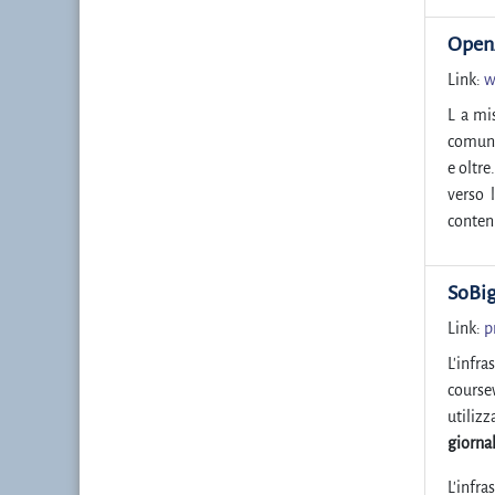
Open
Link:
w
L a mi
comunic
e oltre
verso 
contenu
SoBi
Link:
p
L'infra
course
utiliz
giornal
L'infra