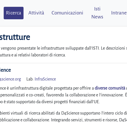
Isti
Ricerca
Attività
Comunicazioni
Intrane
News
strutture
 vengono presentate le infrastrutture sviluppate dall'ISTI. Le descrizioni 
ruttura e ai relativi laboratori di ricerca.
ience
4science.org
Lab:
InfraScience
ce è un’infrastruttura digitale progettata per offrire a
diverse comunità
 personalizzati e co-creati, favorendo la collaborazione e l’innovazione. 
o è stato supportato da diversi progetti finanziati dall’UE.
ienti virtuali di ricerca abilitati da D4Science supportano l’intero ciclo di 
bblicazione e collaborazione. Integrando servizi, strumenti e risorse, D4S