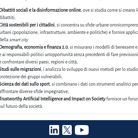
Dibattiti sociali e la disinformazione online
, ove si studia come si creano
dibattiti;
Città sostenibili per i cittadini
, si concentra su sfide urbane omnicomprensi
urbani (popolazione, infrastrutture, ambiente e politiche) e fornire applica
della
smart city
Demografia, economia e finanza 2.0
, si misurano i modelli di benessere e
e ai responsabili politici un’opportunità senza precedenti di fare previsi
e confrontare diversi paesi, regioni e città;
Studi sulle migrazioni
, i analizza lo sviluppo di nuovi metodi per lo stud
protezione dei gruppi vulnerabili;
Scienza dei dati sullo sport
, si combinano i dati con strumenti analitici pe
affrontare diverse sfide impegnative;
Trustworthy Artificial Intelligence and Impact on Society
fornisce un forum 
sul futuro della società.