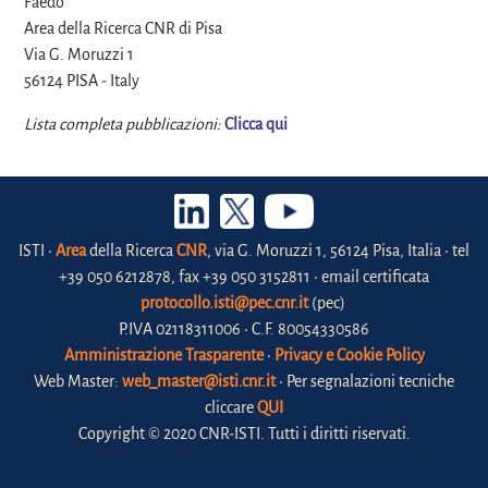
Faedo"
Area della Ricerca CNR di Pisa
Via G. Moruzzi 1
56124 PISA - Italy
Lista completa pubblicazioni:
Clicca qui
ISTI •
Area
della Ricerca
CNR
, via G. Moruzzi 1, 56124 Pisa, Italia • tel
+39 050 6212878, fax +39 050 3152811 • email certificata
protocollo.isti@pec.cnr.it
(pec)
P.IVA 02118311006 • C.F. 80054330586
Amministrazione Trasparente
•
Privacy e Cookie Policy
Web Master:
web_master@isti.cnr.it
• Per segnalazioni tecniche
cliccare
QUI
Copyright © 2020 CNR-ISTI. Tutti i diritti riservati.