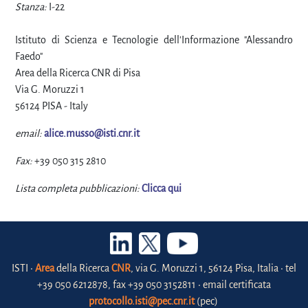
Stanza:
I-22
Istituto di Scienza e Tecnologie dell'Informazione "Alessandro
Faedo"
Area della Ricerca CNR di Pisa
Via G. Moruzzi 1
56124 PISA - Italy
email:
alice.musso@isti.cnr.it
Fax:
+39 050 315 2810
Lista completa pubblicazioni:
Clicca qui
ISTI •
Area
della Ricerca
CNR
, via G. Moruzzi 1, 56124 Pisa, Italia • tel
+39 050 6212878, fax +39 050 3152811 • email certificata
protocollo.isti@pec.cnr.it
(pec)