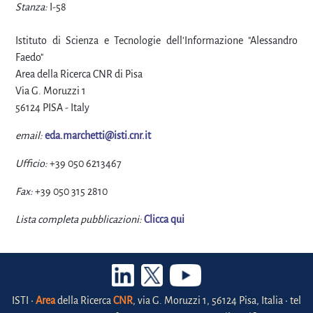
Stanza:
I-58
Istituto di Scienza e Tecnologie dell'Informazione "Alessandro
Faedo"
Area della Ricerca CNR di Pisa
Via G. Moruzzi 1
56124 PISA - Italy
email:
eda.marchetti@isti.cnr.it
Ufficio:
+39 050 6213467
Fax:
+39 050 315 2810
Lista completa pubblicazioni:
Clicca qui
ISTI •
Area
della Ricerca
CNR
, via G. Moruzzi 1, 56124 Pisa, Italia • tel