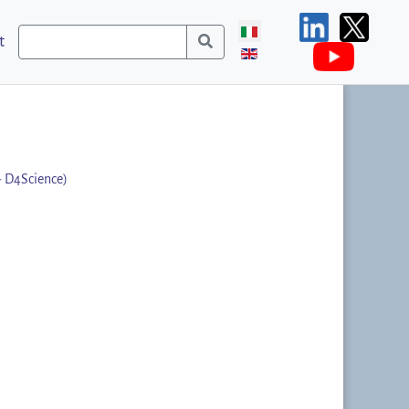
t
- D4Science)