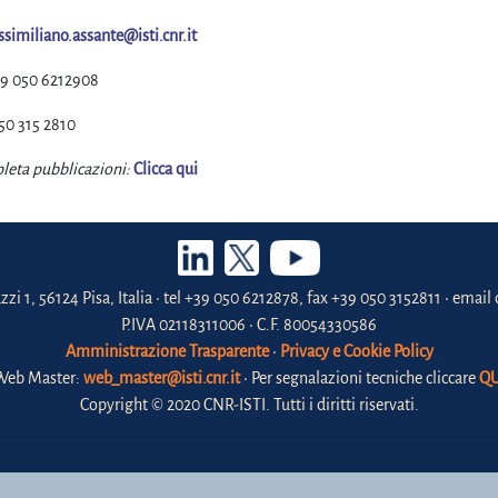
similiano.assante@isti.cnr.it
9 050 6212908
50 315 2810
leta pubblicazioni:
Clicca qui
zzi 1, 56124 Pisa, Italia • tel +39 050 6212878, fax +39 050 3152811 • email 
P.IVA 02118311006 • C.F. 80054330586
Amministrazione Trasparente
•
Privacy e Cookie Policy
Web Master:
web_master@isti.cnr.it
• Per segnalazioni tecniche cliccare
QU
Copyright © 2020 CNR-ISTI. Tutti i diritti riservati.