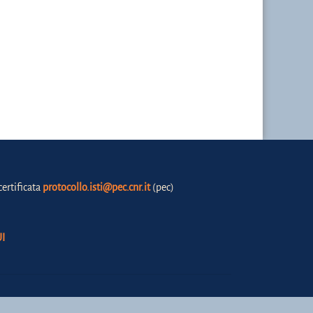
certificata
protocollo.isti@pec.cnr.it
(pec)
I