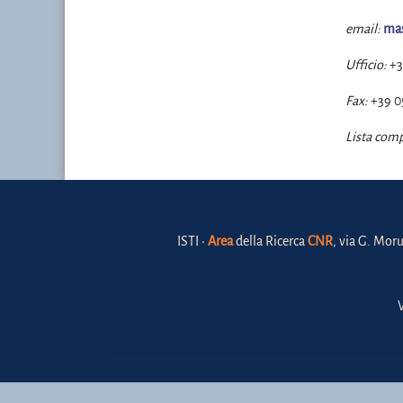
email:
mas
Ufficio:
+3
Fax:
+39 0
Lista comp
ISTI •
Area
della Ricerca
CNR
, via G. Moru