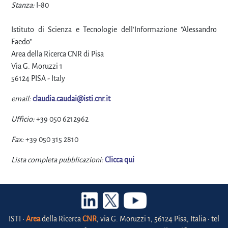
Stanza:
I-80
Istituto di Scienza e Tecnologie dell'Informazione "Alessandro
Faedo"
Area della Ricerca CNR di Pisa
Via G. Moruzzi 1
56124 PISA - Italy
email:
claudia.caudai@isti.cnr.it
Ufficio:
+39 050 6212962
Fax:
+39 050 315 2810
Lista completa pubblicazioni:
Clicca qui
ISTI •
Area
della Ricerca
CNR
, via G. Moruzzi 1, 56124 Pisa, Italia • tel