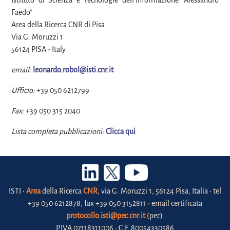
Istituto di Scienza e Tecnologie dell'Informazione "Alessandro
Faedo"
Area della Ricerca CNR di Pisa
Via G. Moruzzi 1
56124 PISA - Italy
email:
leonardo.robol@isti.cnr.it
Ufficio:
+39 050 6212799
Fax:
+39 050 315 2040
Lista completa pubblicazioni:
Clicca qui
ISTI •
Area
della Ricerca
CNR
, via G. Moruzzi 1, 56124 Pisa, Italia • tel
+39 050 6212878, fax +39 050 3152811 • email certificata
protocollo.isti@pec.cnr.it
(pec)
P.IVA 02118311006 • C.F. 80054330586