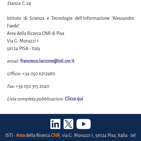
Stanza:
C-24
Istituto di Scienza e Tecnologie dell'Informazione "Alessandro
Faedo"
Area della Ricerca CNR di Pisa
Via G. Moruzzi 1
56124 PISA - Italy
email:
francesco.laccone@isti.cnr.it
Ufficio:
+39 050 6212980
Fax:
+39 050 315 2040
Lista completa pubblicazioni:
Clicca qui
ISTI •
Area
della Ricerca
CNR
, via G. Moruzzi 1, 56124 Pisa, Italia • tel