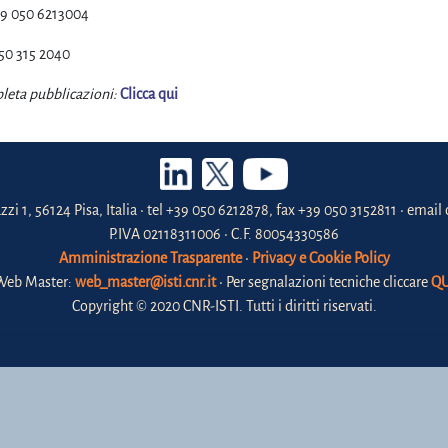
9 050 6213004
50 315 2040
leta pubblicazioni:
Clicca qui
zzi 1, 56124 Pisa, Italia • tel +39 050 6212878, fax +39 050 3152811 • email 
P.IVA 02118311006 • C.F. 80054330586
Amministrazione Trasparente
•
Privacy e Cookie Policy
Web Master:
web_master@isti.cnr.it
• Per segnalazioni tecniche cliccare
QU
Copyright © 2020 CNR-ISTI. Tutti i diritti riservati.