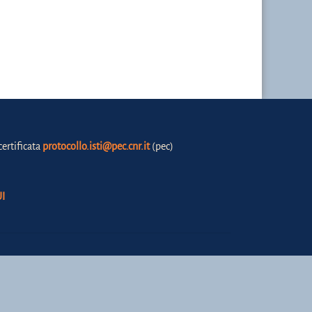
certificata
protocollo.isti@pec.cnr.it
(pec)
I