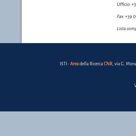
Ufficio:
+3
Fax:
+39 0
Lista comp
ISTI •
Area
della Ricerca
CNR
, via G. Moru