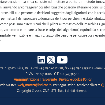
tare decisioni. La sfida consiste nel mettere a punto un metodo innova
ni arrivando a "correggere" possibili bias che possono alterare le conclusi
rensibili alle persone le decisioni suggerite dagli algoritmi che le tecni
 permetterà di rispondere a domande del tipo: perché mi è stato rifiutat
? come possiamo essere sicuri che il pilota automatico della macchina a gu
e, vorremmo eliminare la frase "è colpa dell'algoritmo", e quindi far si ch
nsibile, verificabile e magari di aiuto alle persone per capire cosa eve
e.
zzi 1, 56124 Pisa, Italia • tel +39 050 6212878, fax +39 050 3152811 • email 
P.IVA 02118311006 • C.F. 80054330586
Amministrazione Trasparente
•
Privacy e Cookie Policy
Web Master:
web_master@isti.cnr.it
• Per segnalazioni tecniche cliccare
QU
Copyright © 2020 CNR-ISTI. Tutti i diritti riservati.