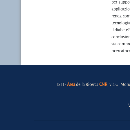
per suppor
applicazio
renda comp
tecnologia
il diabete
conclusion
sia compre
ricercatric
ISTI •
Area
della Ricerca
CNR
, via G. Moru