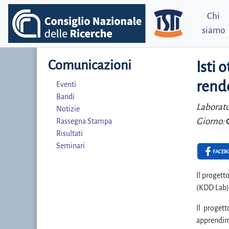
Chi
siamo
Comunicazioni
Isti 
rende
Eventi
Bandi
Laborato
Notizie
Giorno:
Rassegna Stampa
Risultati
Seminari
FACEB
Il progett
(KDD Lab) 
Il progett
apprendime