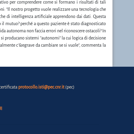
tivo per comprendere come si formano i risultati di tali
oni: "Il nostro progetto vuole realizzare una tecnologia che
che di intelligenza artificiale apprendono dai dati. Questa
o il mutuo? perché a questo paziente è stato diagnosticato
ida autonoma non faccia errori nel riconoscere ostacoli? In
e si producano sistemi "autonomi" la cui logica di decisione
ntualmente c'&egrave da cambiare se si vuole", commenta la
certificata
protocollo.isti@pec.cnr.it
(pec)
I