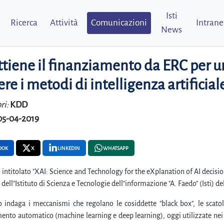
Isti
Ricerca
Attività
Comunicazioni
Intrane
News
ottiene il finanziamento da ERC per u
re i metodi di intelligenza artificia
ri:
KDD
05-04-2019
OOK
X
LINKEDIN
WHATSAPP
o intitolato "XAI: Science and Technology for the eXplanation of AI deci
dell"Istituto di Scienza e Tecnologie dell"informazione "A. Faedo" (Isti) del
o indaga i meccanismi che regolano le cosiddette "black box", le scatole
nto automatico (machine learning e deep learning), oggi utilizzate nei p