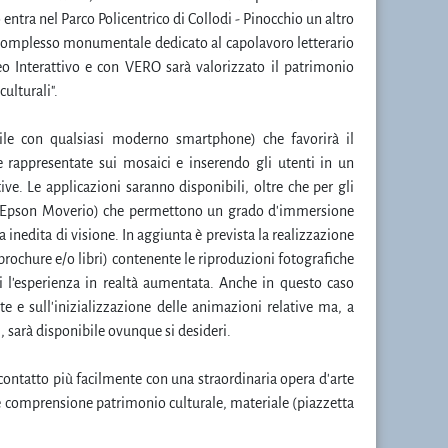
ntra nel Parco Policentrico di Collodi - Pinocchio un altro
l complesso monumentale dedicato al capolavoro letterario
eo Interattivo e con VERO sarà valorizzato il patrimonio
ulturali".
zabile con qualsiasi moderno smartphone) che favorirà il
e rappresentate sui mosaici e inserendo gli utenti in un
. Le applicazioni saranno disponibili, oltre che per gli
io Epson Moverio) che permettono un grado d'immersione
a inedita di visione. In aggiunta è prevista la realizzazione
brochure e/o libri) contenente le riproduzioni fotografiche
ti l'esperienza in realtà aumentata. Anche in questo caso
e e sull'inizializzazione delle animazioni relative ma, a
i, sarà disponibile ovunque si desideri.
contatto più facilmente con una straordinaria opera d'arte
ore comprensione patrimonio culturale, materiale (piazzetta