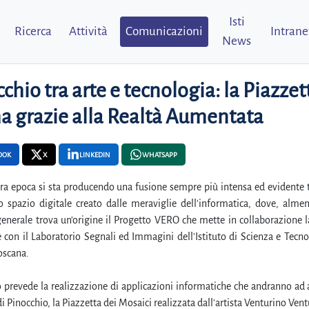
Isti
Ricerca
Attività
Comunicazioni
Intrane
News
chio tra arte e tecnologia: la Piazzett
a grazie alla Realtà Aumentata
OOK
X
LINKEDIN
WHATSAPP
ra epoca si sta producendo una fusione sempre più intensa ed evidente t
lo spazio digitale creato dalle meraviglie dell'informatica, dove, alm
generale trova un'origine il Progetto VERO che mette in collaborazione l
e con il Laboratorio Segnali ed Immagini dell'Istituto di Scienza e Tecno
oscana.
o prevede la realizzazione di applicazioni informatiche che andranno ad 
di Pinocchio, la Piazzetta dei Mosaici realizzata dall'artista Venturino Vent