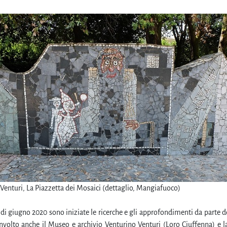
Venturi, La Piazzetta dei Mosaici (dettaglio, Mangiafuoco)
di giugno 2020 sono iniziate le ricerche e gli approfondimenti da parte d
volto anche il Museo e archivio Venturino Venturi (Loro Ciuffenna) e la s