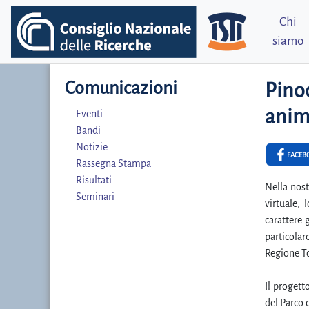
Chi
siamo
Comunicazioni
Pinoc
anim
Eventi
Bandi
Notizie
FACEB
Rassegna Stampa
Risultati
Nella nost
Seminari
virtuale, 
carattere 
particolar
Regione T
Il progett
del Parco 