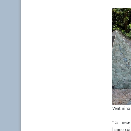
Venturino 
"Dal mese 
hanno coin