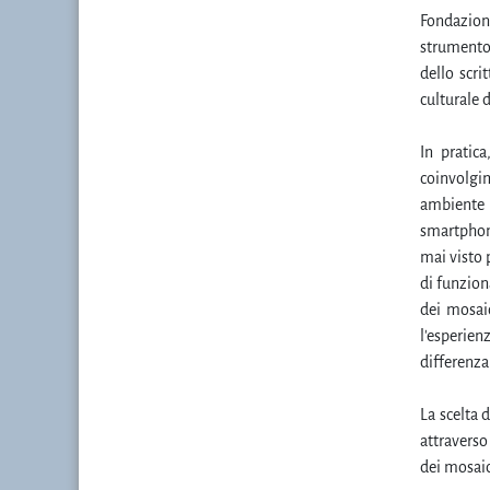
Fondazione
strumento 
dello scri
culturale 
In pratica
coinvolgi
ambiente s
smartphon
mai visto 
di funzion
dei mosaic
l'esperien
differenza
La scelta 
attraverso
dei mosaic