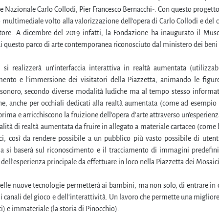
 Nazionale Carlo Collodi, Pier Francesco Bernacchi-. Con questo progetto e
multimediale volto alla valorizzazione dell'opera di Carlo Collodi e de
ttore. A dicembre del 2019 infatti, la Fondazione ha inaugurato il Mus
di questo parco di arte contemporanea riconosciuto dal ministero dei beni c
, si realizzerà un'interfaccia interattiva in realtà aumentata (utiliz
mento e l'immersione dei visitatori della Piazzetta, animando le figur
onoro, secondo diverse modalità ludiche ma al tempo stesso informative
e, anche per occhiali dedicati alla realtà aumentata (come ad esemp
prima e arricchiscono la fruizione dell'opera d'arte attraverso un'esperienz
alità di realtà aumentata da fruire in allegato a materiale cartaceo (come 
i, così da rendere possibile a un pubblico più vasto possibile di uten
za si baserà sul riconoscimento e il tracciamento di immagini predefinit
 dell'esperienza principale da effettuare in loco nella Piazzetta dei Mosaic
delle nuove tecnologie permetterà ai bambini, ma non solo, di entrare in 
 i canali del gioco e dell'interattività. Un lavoro che permette una migli
i) e immateriale (la storia di Pinocchio).