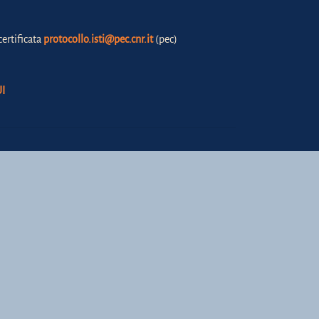
certificata
protocollo.isti@pec.cnr.it
(pec)
I