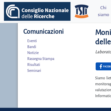
Chi
siamo
Comunicazioni
Monit
dell
Eventi
Bandi
Laborato
Notizie
Rassegna Stampa
Risultati
FACEB
Seminari
Siamo liet
monitoragg
valutazio
Informati