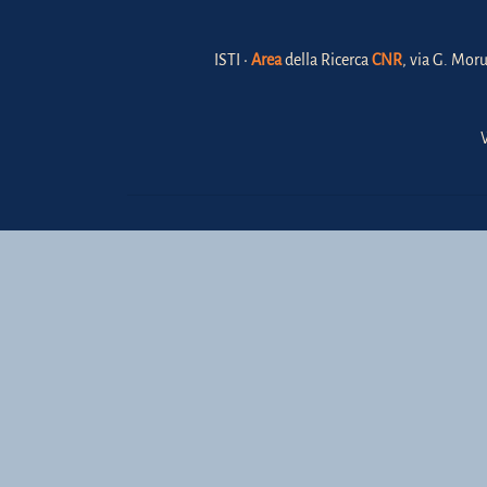
ISTI •
Area
della Ricerca
CNR
, via G. Moru