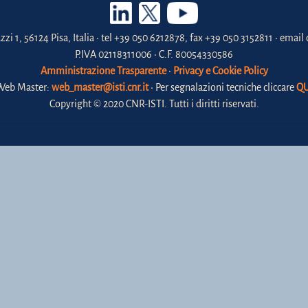
zzi 1, 56124 Pisa, Italia • tel +39 050 6212878, fax +39 050 3152811 • email 
P.IVA 02118311006 • C.F. 80054330586
Amministrazione Trasparente
•
Privacy e Cookie Policy
Web Master:
web_master@isti.cnr.it
• Per segnalazioni tecniche cliccare
QU
Copyright © 2020 CNR-ISTI. Tutti i diritti riservati.