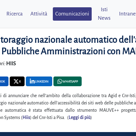
Isti
Ricerca
Attività
Comunicazioni
Intrane
News
oraggio nazionale automatico dell'ac
e Pubbliche Amministrazioni con M
ri:
HIIS
OOK
X
LINKEDIN
WHATSAPP
i di annunciare che nell’ambito della collaborazione tra Agid e Cnr-Isti
io nazionale automatico dell’accessibilità dei siti web delle pubblich
ne automatica è stata effettuata dallo strumento MAUVE++ progett
on Systems (
Hiis
) del Cnr-Isti a Pisa. (
Leggi di più
)