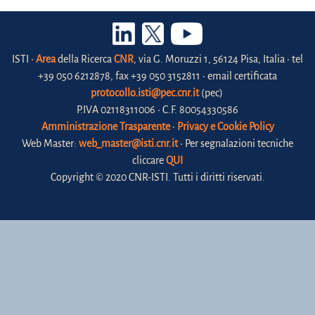
ISTI •
Area
della Ricerca
CNR
, via G. Moruzzi 1, 56124 Pisa, Italia • tel
+39 050 6212878, fax +39 050 3152811 • email certificata
protocollo.isti@pec.cnr.it
(pec)
P.IVA 02118311006 • C.F. 80054330586
Amministrazione Trasparente
•
Privacy e Cookie Policy
Web Master:
web_master@isti.cnr.it
• Per segnalazioni tecniche
cliccare
QUI
Copyright © 2020 CNR-ISTI. Tutti i diritti riservati.