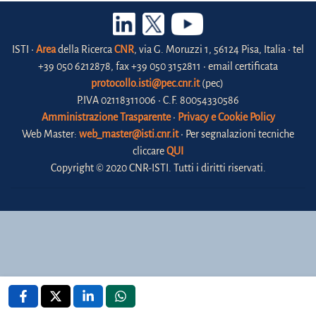
ISTI •
Area
della Ricerca
CNR
, via G. Moruzzi 1, 56124 Pisa, Italia • tel
+39 050 6212878, fax +39 050 3152811 • email certificata
protocollo.isti@pec.cnr.it
(pec)
P.IVA 02118311006 • C.F. 80054330586
Amministrazione Trasparente
•
Privacy e Cookie Policy
Web Master:
web_master@isti.cnr.it
• Per segnalazioni tecniche
cliccare
QUI
Copyright © 2020 CNR-ISTI. Tutti i diritti riservati.