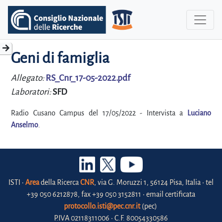
Geni di famiglia
Allegato:
RS_Cnr_17-05-2022.pdf
Laboratori:
SFD
Radio Cusano Campus del 17/05/2022 - Intervista a
Luciano
Anselmo
.
ISTI •
Area
della Ricerca
CNR
, via G. Moruzzi 1, 56124 Pisa, Italia • tel
+39 050 6212878, fax +39 050 3152811 • email certificata
protocollo.isti@pec.cnr.it
(pec)
P.IVA 02118311006 • C.F. 80054330586