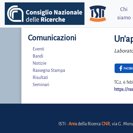
Chi
siamo
Comunicazioni
Un'ap
Eventi
Laborato
Bandi
Notizie
FACEB
Rassegna Stampa
Risultati
TG2, 6 feb
Seminari
https://
ISTI •
Area
della Ricerca
CNR
, via G. Moru