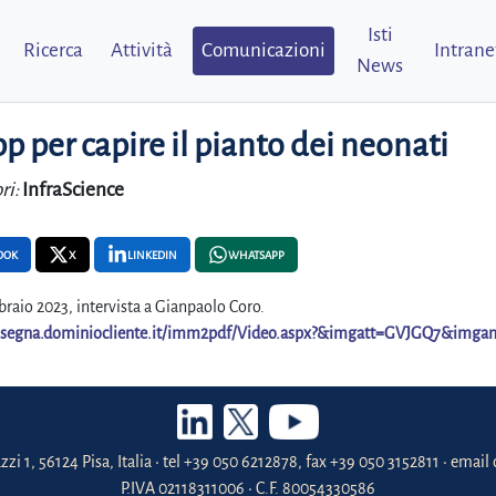
Isti
Ricerca
Attività
Comunicazioni
Intrane
News
p per capire il pianto dei neonati
ri:
InfraScience
OOK
X
LINKEDIN
WHATSAPP
braio 2023, intervista a Gianpaolo Coro.
rassegna.dominiocliente.it/imm2pdf/Video.aspx?&imgatt=GVJGQ7&im
zzi 1, 56124 Pisa, Italia • tel +39 050 6212878, fax +39 050 3152811 • email 
P.IVA 02118311006 • C.F. 80054330586