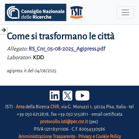
Come si trasformano le città
Allegato:
RS_Cnr_05-08-2025_Agipress.pdf
Laboratori:
KDD
agipress.it del 04/08/2025
ISTI •
Area
della Ricerca
CNR
, via G. Moruzzi 1, 56124 Pisa, Italia • tel
+39 050 6212878, fax +39 050 3152811 • email certificata
protocollo.isti@pec.cnr.it
(pec)
P.IVA 02118311006 • C.F. 80054330586
Amministrazione Trasparente
•
Privacy e Cookie Policy