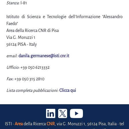
Stanza:
I-81
Istituto di Scienza e Tecnologie dell'Informazione "Alessandro
Faedo"
Area della Ricerca CNR di Pisa
Via G. Moruzzi 1
56124 PISA - Italy
email:
danila.germanese@isti.cnr.it
Ufficio:
+39 050 6213332
Fax:
+39 050 315 2810
Lista completa pubblicazioni:
Clicca qui
ISTI •
Area
della Ricerca
CNR
, via G. Moruzzi 1, 56124 Pisa, Italia • tel